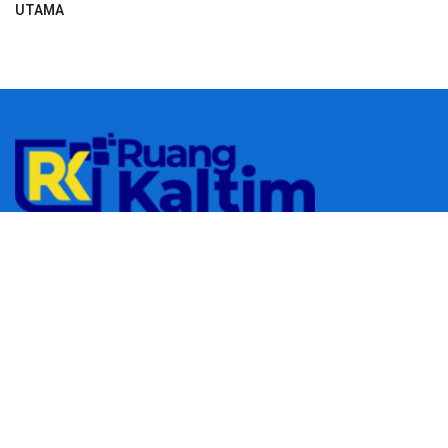
UTAMA
© 2023
RUANGKALTIM.COM
-
Managed by
Aydan Putra
.
All rights
reserved.
Navigate Site
Redaksi
Tentang Kami
Pedoman Media Siber
Follow Us