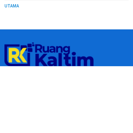
UTAMA
© 2023
RUANGKALTIM.COM
-
Managed by
Aydan Putra
.
All rights
reserved.
Navigate Site
Redaksi
Tentang Kami
Pedoman Media Siber
Follow Us