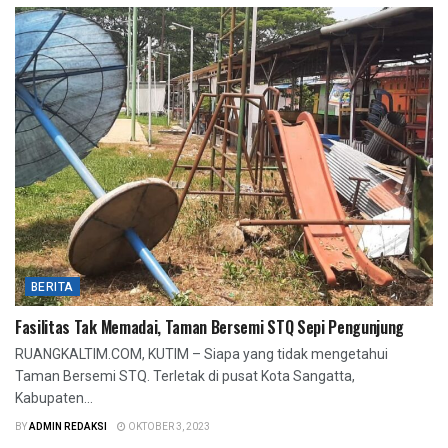
BERITA
Fasilitas Tak Memadai, Taman Bersemi STQ Sepi Pengunjung
RUANGKALTIM.COM, KUTIM – Siapa yang tidak mengetahui
Taman Bersemi STQ. Terletak di pusat Kota Sangatta,
Kabupaten...
BY
ADMIN REDAKSI
OKTOBER 3, 2023