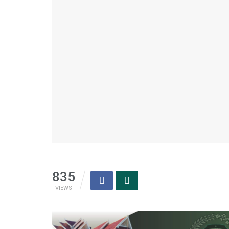
835
VIEWS