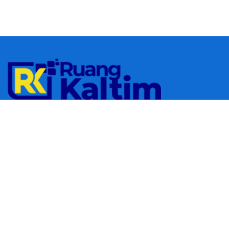
© 2023
RUANGKALTIM.COM
-
Managed by
Aydan Putra
.
All rights
reserved.
Navigate Site
Redaksi
Tentang Kami
Pedoman Media Siber
Follow Us