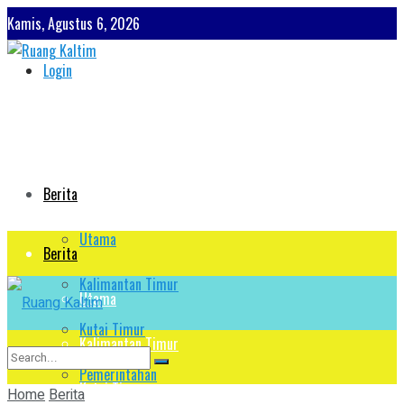
Kamis, Agustus 6, 2026
Login
Berita
Utama
Berita
Kalimantan Timur
Utama
Kutai Timur
Kalimantan Timur
Pemerintahan
Kutai Timur
Home
Berita