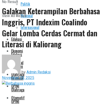
No Result
Politik
Pemerintahan
Galakan Keterampilan Berbahasa
Nasional
View All Result
Inggris, PT Indexim Coalindo
Politik
Internasional
Gelar Lomba Cerdas Cermat dan
Nasional
Edukasi
Literasi di Kaliorang
Internasional
Ekonomi
Edukasi
Kriminal
Ekonomi
by
Admin Redaksi
Olahraga
November 20, 2025
Kriminal
OPINI
Olahraga
Otomotif
OPINI