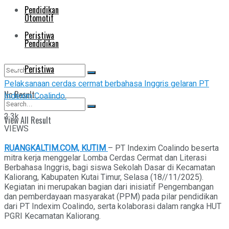
Pendidikan
Otomotif
Peristiwa
Pendidikan
Peristiwa
Pelaksanaan cerdas cermat berbahasa Inggris gelaran PT
No Result
Indexim Coalindo.
2.3k
View All Result
No Result
VIEWS
RUANGKALTIM.COM, KUTIM
– PT Indexim Coalindo beserta
View All Result
mitra kerja menggelar Lomba Cerdas Cermat dan Literasi
Berbahasa Inggris, bagi siswa Sekolah Dasar di Kecamatan
Kaliorang, Kabupaten Kutai Timur, Selasa (18//11/2025).
Kegiatan ini merupakan bagian dari inisiatif Pengembangan
dan pemberdayaan masyarakat (PPM) pada pilar pendidikan
dari PT Indexim Coalindo, serta kolaborasi dalam rangka HUT
PGRI Kecamatan Kaliorang.