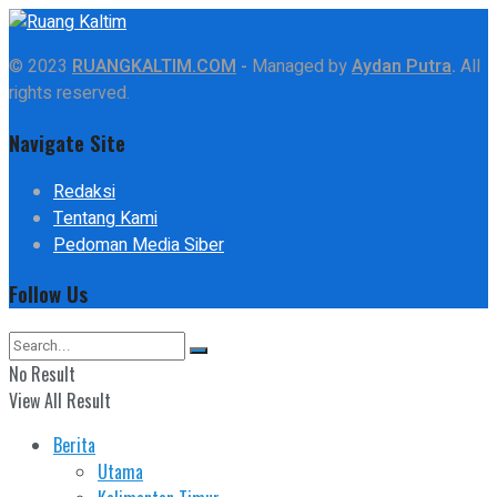
© 2023
RUANGKALTIM.COM
-
Managed by
Aydan Putra
.
All
rights reserved.
Navigate Site
Redaksi
Tentang Kami
Pedoman Media Siber
Follow Us
No Result
View All Result
Berita
Utama