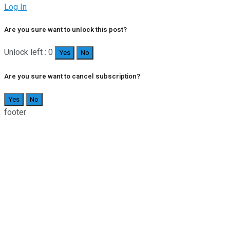
Log In
Are you sure want to unlock this post?
Unlock left : 0
Yes
No
Are you sure want to cancel subscription?
Yes
No
footer