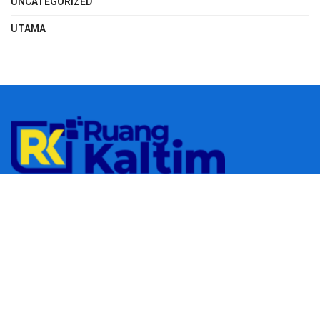
UNCATEGORIZED
UTAMA
© 2023
RUANGKALTIM.COM
-
Managed by
Aydan Putra
.
All rights
reserved.
Navigate Site
Redaksi
Tentang Kami
Pedoman Media Siber