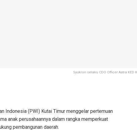
Syukron selaku CDO Officer Astra KED
n Indonesia (PWI) Kutai Timur menggelar pertemuan
sama anak perusahaannya dalam rangka memperkuat
dukung pembangunan daerah.