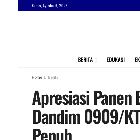
Kamis, Agustus 6, 2026
BERITA
EDUKASI
E
Home
Berita
Apresiasi Panen 
Dandim 0909/KT
Penuh