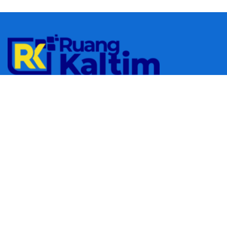
© 2023
RUANGKALTIM.COM
-
Managed by
Aydan Putra
.
All rights
reserved.
Navigate Site
Redaksi
Tentang Kami
Pedoman Media Siber
Follow Us