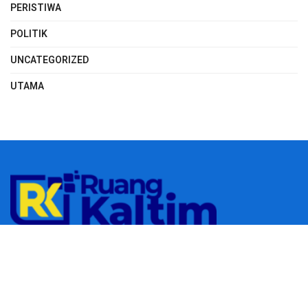
PERISTIWA
POLITIK
UNCATEGORIZED
UTAMA
© 2023
RUANGKALTIM.COM
-
Managed by
Aydan Putra
.
All rights
reserved.
Navigate Site