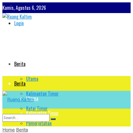
Kamis, Agustus 6, 2026
Login
Berita
Utama
Berita
Kalimantan Timur
Utama
Kutai Timur
Kalimantan Timur
Pemerintahan
Kutai Timur
Home
Berita