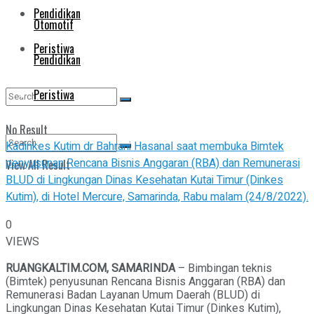
Pendidikan
Otomotif
Peristiwa
Pendidikan
Peristiwa
No Result
Kadinkes Kutim dr Bahrani Hasanal saat membuka Bimtek
penyusunan Rencana Bisnis Anggaran (RBA) dan Remunerasi
View All Result
No Result
BLUD di Lingkungan Dinas Kesehatan Kutai Timur (Dinkes
Kutim), di Hotel Mercure, Samarinda, Rabu malam (24/8/2022).
View All Result
0
VIEWS
RUANGKALTIM.COM, SAMARINDA
– Bimbingan teknis
(Bimtek) penyusunan Rencana Bisnis Anggaran (RBA) dan
Remunerasi Badan Layanan Umum Daerah (BLUD) di
Lingkungan Dinas Kesehatan Kutai Timur (Dinkes Kutim),