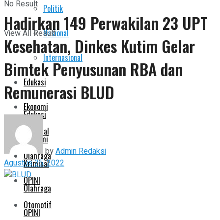
No Result
Politik
Pemerintahan
Hadirkan 149 Perwakilan 23 UPT
Nasional
View All Result
Kesehatan, Dinkes Kutim Gelar
Politik
Internasional
Bimtek Penyusunan RBA dan
Nasional
Edukasi
Remunerasi BLUD
Internasional
Ekonomi
Edukasi
Kriminal
Ekonomi
by
Admin Redaksi
Olahraga
Agustus 25, 2022
Kriminal
OPINI
Olahraga
Otomotif
OPINI