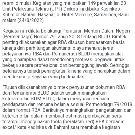
resmi dimulai. Kegiatan yang melibatkan 149 perwakilan 23
Unit Pelaksana Teknis (UPT) Dinkes ini dibuka Kadinkes
Kutim dr Bahrani Hasanal, di Hotel Mercure, Samarinda, Rabu
malam (24/8/2022).
Kegiatan ini dilatarbelakangi Peraturan Menteri Dalam Negeri
(Permendagri) Nomor 79 Tahun 2018 tentang BLUD. Bimtek
penting dilaksanakan agar RBA disusun berdasarkan basis
kinerja dan perhitungan akuntansi biaya menurut jenis
pelayanannya. RBA dan Remunerasi BLUD merupakan alat
yang diharapkan dapat mendorong motivasi pegawai untuk
bekerja secara profesional dan bertanggung jawab. Sehingga
selanjutnya terjadi peningkatan kinerja yang diharapkan dalam
mendukung pelayanan yang berkualitas.
“Tujuan dilaksanakannya bimtek penyusunan dokumen RBA
dan Remunerasi BLUD adalah untuk meningkatkan
keterampilan SDM BLUD, dalam menyusun rencana
pendapatan dan rencana belanja sesuai Permendagri 79/2018
dalam format RBA. Berikutnya meningkatkan pengetahuan dan
keterampilan dalam membuat estimasi pembiayaan serta
terampil menggunakan tools (peralatan, red) RBA berbasis
excel,” kata Kadinkes dr Bahrani saat membuka kegiatan.