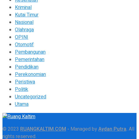
Kesehatan
Kriminal
Kutai Timur
Nasional
Olahraga
OPINI
Otomotif
Pembangunan
Pemerintahan
Pendidikan
Perekonomian
Peristiwa
Politik
Uncategorized
Utama
© 2023
RUANGKALTIM.COM
-
Managed by
Aydan Putra
.
All
rights reserved.