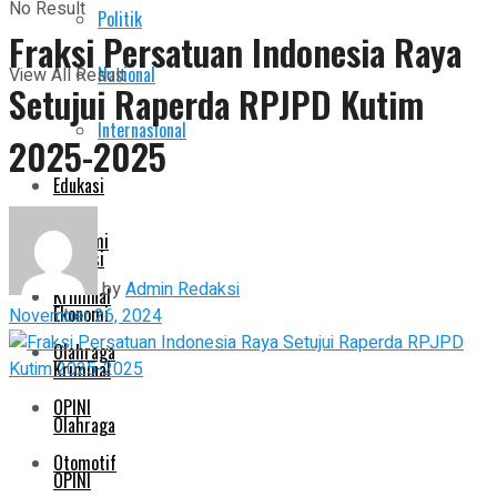
No Result
Politik
Pemerintahan
Fraksi Persatuan Indonesia Raya
Nasional
View All Result
Setujui Raperda RPJPD Kutim
Politik
Internasional
2025-2025
Nasional
Edukasi
Internasional
Ekonomi
Edukasi
by
Admin Redaksi
Kriminal
Ekonomi
November 26, 2024
Olahraga
Kriminal
OPINI
Olahraga
Otomotif
OPINI