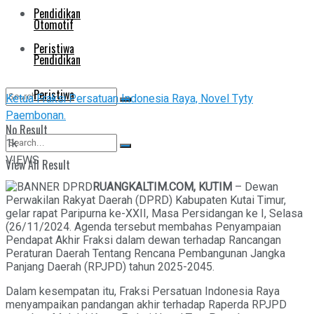
Pendidikan
Otomotif
Peristiwa
Pendidikan
Peristiwa
Ketua Fraksi Persatuan Indonesia Raya, Novel Tyty
Paembonan.
No Result
1k
VIEWS
View All Result
No Result
RUANGKALTIM.COM, KUTIM
– Dewan
Perwakilan Rakyat Daerah (DPRD) Kabupaten Kutai Timur,
View All Result
gelar rapat Paripurna ke-XXII, Masa Persidangan ke I, Selasa
(26/11/2024. Agenda tersebut membahas Penyampaian
Pendapat Akhir Fraksi dalam dewan terhadap Rancangan
Peraturan Daerah Tentang Rencana Pembangunan Jangka
Panjang Daerah (RPJPD) tahun 2025-2045.
Dalam kesempatan itu, Fraksi Persatuan Indonesia Raya
menyampaikan pandangan akhir terhadap Raperda RPJPD