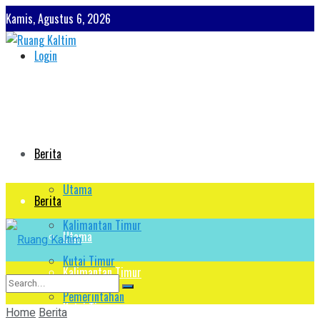
Kamis, Agustus 6, 2026
Login
Berita
Utama
Berita
Kalimantan Timur
Utama
Kutai Timur
Kalimantan Timur
Pemerintahan
Kutai Timur
Home
Berita