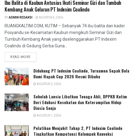
Ibu Balita di Kaubun Antusias Ikuti Seminar Gizi dan Tumbuh
Kembang Anak Gelaran PT Indexim Coalindo
BY
ADMIN REDAKSI
AGUSTUS 4, 2026
RUANGKALTIM.COM, KUTIM – Sebanyak 74 ibu balita dan kader
Posyandu se-Kecamatan Kaubun mengikuti Seminar Gizi dan
Tumbuh Kembang Anak yang diselenggarakan PT Indexim
Coalindo di Gedung Serba Guna...
READ MORE
Didukung PT Indexim Coalindo, Turnamen Sepak Bola
Bumi Rapak Cup 2026 Resmi Dibuka
AGUSTUS 3, 2026
Sekolah Lansia Libatkan Tenaga Ahli, DPPKB Kutim
Beri Edukasi Kesehatan dan Keterampilan Hidup
Diusia Senja
AGUSTUS 1, 2026
Pelatihan Menjahit Tahap 2, PT Indexim Coalindo
Tingkatkan Kompetensi Kelompok Konveksi