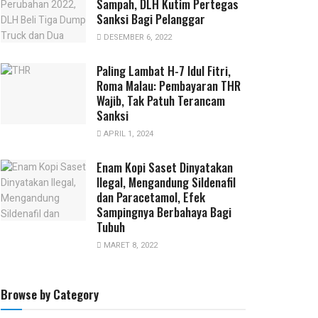
Sampah, DLH Kutim Pertegas
Sanksi Bagi Pelanggar
DESEMBER 6, 2022
Paling Lambat H-7 Idul Fitri,
Roma Malau: Pembayaran THR
Wajib, Tak Patuh Terancam
Sanksi
APRIL 1, 2024
Enam Kopi Saset Dinyatakan
Ilegal, Mengandung Sildenafil
dan Paracetamol, Efek
Sampingnya Berbahaya Bagi
Tubuh
MARET 8, 2022
Browse by Category