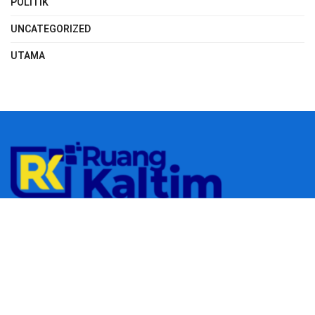
POLITIK
UNCATEGORIZED
UTAMA
© 2023
RUANGKALTIM.COM
-
Managed by
Aydan Putra
.
All rights
reserved.
Navigate Site
Redaksi
Tentang Kami
Pedoman Media Siber