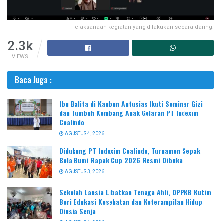
Pelaksanaan kegiatan yang dilakukan secara daring.
2.3k
VIEWS
Baca Juga :
Ibu Balita di Kaubun Antusias Ikuti Seminar Gizi
dan Tumbuh Kembang Anak Gelaran PT Indexim
Coalindo
AGUSTUS 4, 2026
Didukung PT Indexim Coalindo, Turnamen Sepak
Bola Bumi Rapak Cup 2026 Resmi Dibuka
AGUSTUS 3, 2026
Sekolah Lansia Libatkan Tenaga Ahli, DPPKB Kutim
Beri Edukasi Kesehatan dan Keterampilan Hidup
Diusia Senja