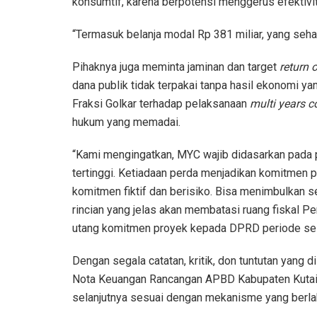
konsumtif, karena berpotensi menggerus efektivit
“Termasuk belanja modal Rp 381 miliar, yang seh
Pihaknya juga meminta jaminan dan target
return 
dana publik tidak terpakai tanpa hasil ekonomi yang
Fraksi Golkar terhadap pelaksanaan
multi years c
hukum yang memadai.
“Kami mengingatkan, MYC wajib didasarkan pada 
tertinggi. Ketiadaan perda menjadikan komitmen 
komitmen fiktif dan berisiko. Bisa menimbulkan 
rincian yang jelas akan membatasi ruang fiskal 
utang komitmen proyek kepada DPRD periode sela
Dengan segala catatan, kritik, don tuntutan yang
Nota Keuangan Rancangan APBD Kabupaten Kutai 
selanjutnya sesuai dengan mekanisme yang berlak