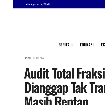
Rabu, Agustus 5, 2026
BERITA
EDUKASI
E
Home
Berita
Audit Total Fraks
Dianggap Tak Tra
Masih Rentan