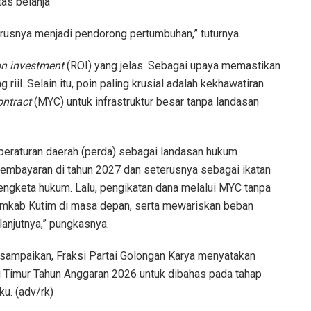
as belanja
arusnya menjadi pendorong pertumbuhan,” tuturnya.
on investment
(ROI) yang jelas. Sebagai upaya memastikan
 riil. Selain itu, poin paling krusial adalah kekhawatiran
ontract
(MYC) untuk infrastruktur besar tanpa landasan
peraturan daerah (perda) sebagai landasan hukum
pembayaran di tahun 2027 dan seterusnya sebagai ikatan
sengketa hukum. Lalu, pengikatan dana melalui MYC tanpa
Pemkab Kutim di masa depan, serta mewariskan beban
njutnya,” pungkasnya.
 disampaikan, Fraksi Partai Golongan Karya menyatakan
Timur Tahun Anggaran 2026 untuk dibahas pada tahap
u. (adv/rk)