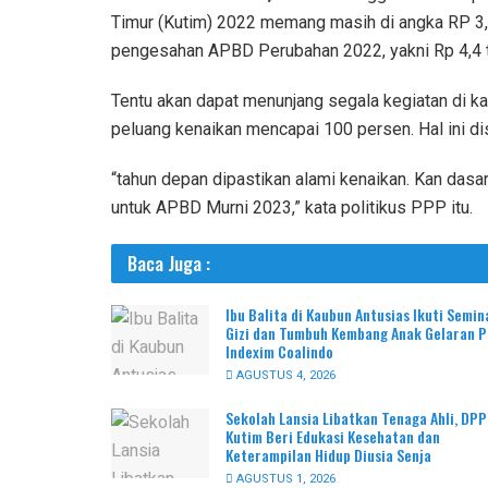
Timur (Kutim) 2022 memang masih di angka RP 3,9 t
pengesahan APBD Perubahan 2022, yakni Rp 4,4 tr
Tentu akan dapat menunjang segala kegiatan di k
peluang kenaikan mencapai 100 persen. Hal ini d
“tahun depan dipastikan alami kenaikan. Kan dasa
untuk APBD Murni 2023,” kata politikus PPP itu.
Baca Juga :
Ibu Balita di Kaubun Antusias Ikuti Semin
Gizi dan Tumbuh Kembang Anak Gelaran 
Indexim Coalindo
AGUSTUS 4, 2026
Sekolah Lansia Libatkan Tenaga Ahli, DP
Kutim Beri Edukasi Kesehatan dan
Keterampilan Hidup Diusia Senja
AGUSTUS 1, 2026