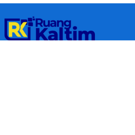
© 2023
RUANGKALTIM.COM
-
Managed by
Aydan Putra
.
All rights
reserved.
Navigate Site
Redaksi
Tentang Kami
Pedoman Media Siber
Follow Us