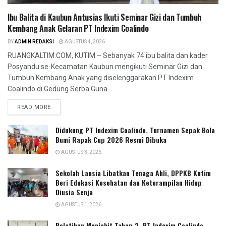
Ibu Balita di Kaubun Antusias Ikuti Seminar Gizi dan Tumbuh
Kembang Anak Gelaran PT Indexim Coalindo
BY
ADMIN REDAKSI
AGUSTUS 4, 2026
RUANGKALTIM.COM, KUTIM – Sebanyak 74 ibu balita dan kader
Posyandu se-Kecamatan Kaubun mengikuti Seminar Gizi dan
Tumbuh Kembang Anak yang diselenggarakan PT Indexim
Coalindo di Gedung Serba Guna...
READ MORE
Didukung PT Indexim Coalindo, Turnamen Sepak Bola
Bumi Rapak Cup 2026 Resmi Dibuka
AGUSTUS 3, 2026
Sekolah Lansia Libatkan Tenaga Ahli, DPPKB Kutim
Beri Edukasi Kesehatan dan Keterampilan Hidup
Diusia Senja
AGUSTUS 1, 2026
Pelatihan Menjahit Tahap 2, PT Indexim Coalindo