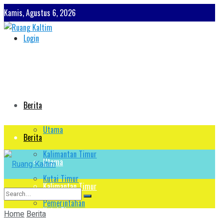
Kamis, Agustus 6, 2026
Login
Berita
Utama
Berita
Kalimantan Timur
Utama
Kutai Timur
Kalimantan Timur
Pemerintahan
Kutai Timur
Home
Berita