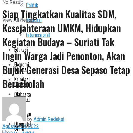
No Result
Politik
Pemerintahan
Siap Tingkatkan Kualitas SDM,
Nasional
View All Result
Kesejahteraan UMKM, Hidupkan
Politik
Internasional
Kegiatan Budaya – Suriati Tak
Nasional
Edukasi
Ingin Warga Jadi Penonton, Akan
Internasional
Ekonomi
Bujuk Generasi Desa Sepaso Tetap
Edukasi
Kriminal
Bersekolah
Ekonomi
Olahraga
Kriminal
OPINI
Olahraga
by
Admin Redaksi
Otomotif
Agustus 24, 2022
OPINI