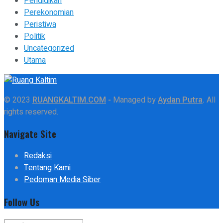
Pendidikan
Perekonomian
Peristiwa
Politik
Uncategorized
Utama
© 2023
RUANGKALTIM.COM
-
Managed by
Aydan Putra
.
All
rights reserved.
Navigate Site
Redaksi
Tentang Kami
Pedoman Media Siber
Follow Us