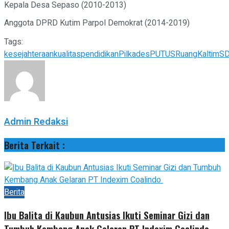
Kepala Desa Sepaso (2010-2013)
Anggota DPRD Kutim Parpol Demokrat (2014-2019)
Tags:
kesejahteraan
kualitas
pendidikan
Pilkades
PUTUS
RuangKaltim
S
Admin Redaksi
Berita Terkait :
Berita
Ibu Balita di Kaubun Antusias Ikuti Seminar Gizi dan
Tumbuh Kembang Anak Gelaran PT Indexim Coalindo