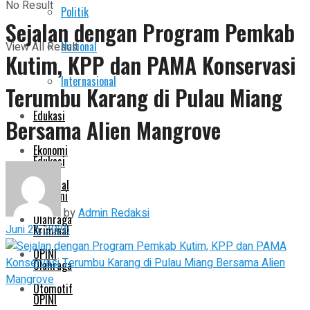
No Result
Politik
Pemerintahan
Sejalan dengan Program Pemkab
Nasional
View All Result
Kutim, KPP dan PAMA Konservasi
Politik
Internasional
Terumbu Karang di Pulau Miang
Nasional
Edukasi
Bersama Alien Mangrove
Internasional
Ekonomi
Edukasi
Kriminal
Ekonomi
by
Admin Redaksi
Olahraga
Juni 25, 2026
Kriminal
OPINI
Olahraga
Otomotif
OPINI