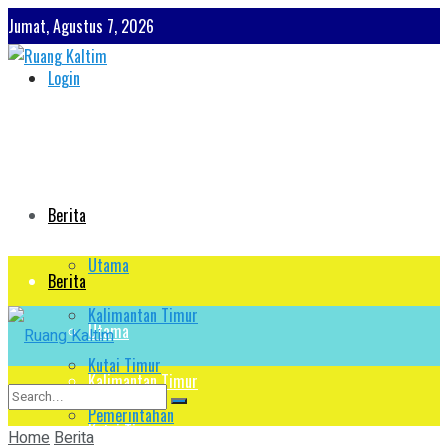
Jumat, Agustus 7, 2026
Login
Berita
Utama
Berita
Kalimantan Timur
Utama
Kutai Timur
Kalimantan Timur
Pemerintahan
Kutai Timur
Home
Berita