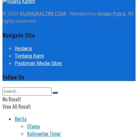
© 2023
RUANGKALTIM.COM
-
Managed by
Aydan Putra
.
All
rights reserved.
Navigate Site
Redaksi
Tentang Kami
Pedoman Media Siber
Follow Us
No Result
View All Result
Berita
Utama
Kalimantan Timur