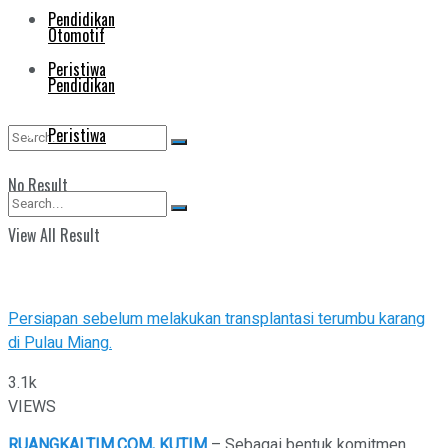
Pendidikan
Otomotif
Peristiwa
Pendidikan
Peristiwa
No Result
View All Result
No Result
View All Result
Persiapan sebelum melakukan transplantasi terumbu karang
di Pulau Miang.
3.1k
VIEWS
RUANGKALTIM.COM, KUTIM
– Sebagai bentuk komitmen