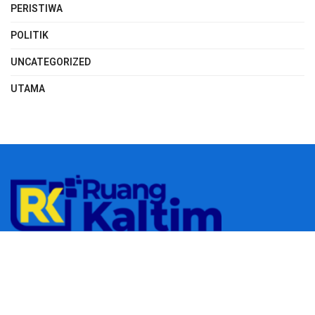
PERISTIWA
POLITIK
UNCATEGORIZED
UTAMA
© 2023
RUANGKALTIM.COM
-
Managed by
Aydan Putra
.
All rights
reserved.