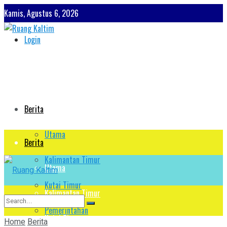
Kamis, Agustus 6, 2026
Login
Berita
Utama
Berita
Kalimantan Timur
Utama
Kutai Timur
Kalimantan Timur
Pemerintahan
Kutai Timur
Home
Berita