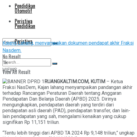
Pendidikan
Otomotif
Peristiwa
Pendidikan
Peristiwa
Kajang Lahang, menyampaikan dokumen pendapat akhir Fraksi
Nasdem.
No Result
1k
VIEWS
View All Result
No Result
RUANGKALTIM.COM, KUTIM
– Ketua
Fraksi NasDem, Kajan lahang menyampaikan pandangan akhir
View All Result
terhadap Rancangan Peraturan Daerah tentang Anggaran
Pendapatan Dan Belanja Daerah (APBD) 2025. Dirinya
mengungkapkan, pendapatan daerah yang terdiri dari
pendapatan asli daerah (PAD), pendapatan transfer, dan lain-
lain pendapatan yang sah, mengalami kenaikan yang cukup
signifikan Rp 11,151 triliun.
“Tentu lebih tinggi dari APBD TA 2024 Rp 9,148 triliun,” ungkap