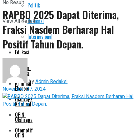
No Result
Politik
Pemerintahan
RAPBD 2025 Dapat Diterima,
Nasional
View All Result
Fraksi Nasdem Berharap Hal
Politik
Internasional
Positif Tahun Depan.
Nasional
Edukasi
Internasional
Ekonomi
Edukasi
by
Admin Redaksi
Kriminal
Ekonomi
November 27, 2024
Olahraga
Kriminal
OPINI
Olahraga
Otomotif
OPINI