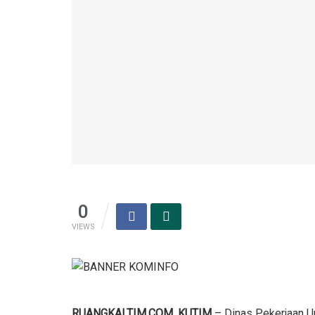
0
VIEWS
RUANGKALTIM.COM, KUTIM
– Dinas Pekerjaan U