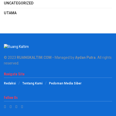
UNCATEGORIZED
UTAMA
© 2023
RUANGKALTIM.COM
-
Managed by
Aydan Putra
.
All rights
reserved.
Navigate Site
Redaksi
Tentang Kami
Pedoman Media Siber
Follow Us