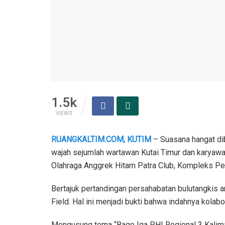
1.5k
VIEWS
RUANGKALTIM.COM, KUTIM
– Suasana hangat di
wajah sejumlah wartawan Kutai Timur dan karyaw
Olahraga Anggrek Hitam Patra Club, Kompleks Pe
Bertajuk pertandingan persahabatan bulutangkis 
Field. Hal ini menjadi bukti bahwa indahnya kolabo
Mengusung tema “Bago Iga PHI Regional 3 Kalim