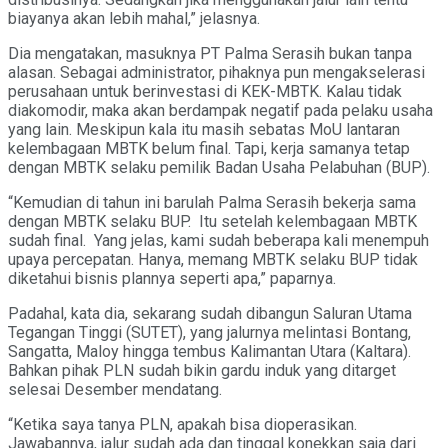
biayanya akan lebih mahal,” jelasnya.
Dia mengatakan, masuknya PT Palma Serasih bukan tanpa
alasan. Sebagai administrator, pihaknya pun mengakselerasi
perusahaan untuk berinvestasi di KEK-MBTK. Kalau tidak
diakomodir, maka akan berdampak negatif pada pelaku usaha
yang lain. Meskipun kala itu masih sebatas MoU lantaran
kelembagaan MBTK belum final. Tapi, kerja samanya tetap
dengan MBTK selaku pemilik Badan Usaha Pelabuhan (BUP).
“Kemudian di tahun ini barulah Palma Serasih bekerja sama
dengan MBTK selaku BUP. Itu setelah kelembagaan MBTK
sudah final. Yang jelas, kami sudah beberapa kali menempuh
upaya percepatan. Hanya, memang MBTK selaku BUP tidak
diketahui bisnis plannya seperti apa,” paparnya.
Padahal, kata dia, sekarang sudah dibangun Saluran Utama
Tegangan Tinggi (SUTET), yang jalurnya melintasi Bontang,
Sangatta, Maloy hingga tembus Kalimantan Utara (Kaltara).
Bahkan pihak PLN sudah bikin gardu induk yang ditarget
selesai Desember mendatang.
“Ketika saya tanya PLN, apakah bisa dioperasikan.
Jawabannya, jalur sudah ada dan tinggal konekkan saja dari