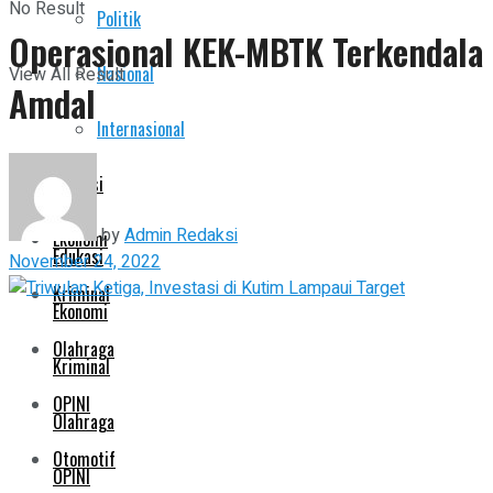
No Result
Politik
Pemerintahan
Operasional KEK-MBTK Terkendala
Nasional
View All Result
Amdal
Politik
Internasional
Nasional
Edukasi
Internasional
by
Admin Redaksi
Ekonomi
Edukasi
November 24, 2022
Kriminal
Ekonomi
Olahraga
Kriminal
OPINI
Olahraga
Otomotif
OPINI