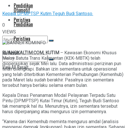
Pendidikan
Otomotif
Kepala DPMPTSP Kutim Teguh Budi Santoso.
Peristiwa
Pendidikan
0
VIEWS
Peristiwa
No Result
RUANGKALTIM.COM, KUTIM
– Kawasan Ekonomi Khusus
Maloy Batuta Trans Kalimantan (KEK-MBTK) telah
dioperasikan sejak Mei lalu. Data administrasi perizinan pun
View All Result
telah dilengkapi. Bahkan izin sementara untuk operasional
No Result
yang telah diterbitkan Kementerian Perhubungan (Kemenhub)
pada Maret lalu sudah berakhir. Pasalnya izin sementara
View All Result
tersebut hanya berlaku selama enam bulan.
Kepala Dinas Penanaman Modal Pelayanan Terpadu Satu
Pintu (DPMPTSP) Kutai Timur (Kutim), Teguh Budi Santoso
tak menampik hal itu. Menurutnya, izin sementara tersebut
harus diperpanjang atau mengurus izin permanennya.
“Karena dari Kemenhub meminta mengurus amdal (analisis
mengenai dampak lingkungan), bukan izin sementara. Sebagai