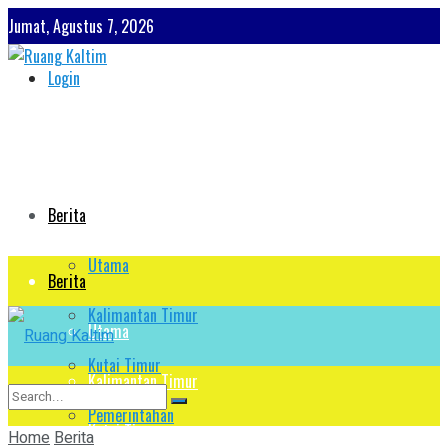
Jumat, Agustus 7, 2026
Login
Berita
Utama
Berita
Kalimantan Timur
Utama
Kutai Timur
Kalimantan Timur
Pemerintahan
Kutai Timur
Home
Berita