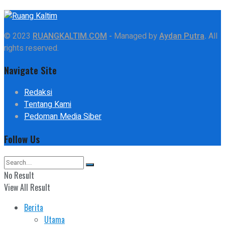
© 2023
RUANGKALTIM.COM
-
Managed by
Aydan Putra
.
All
rights reserved.
Navigate Site
Redaksi
Tentang Kami
Pedoman Media Siber
Follow Us
No Result
View All Result
Berita
Utama