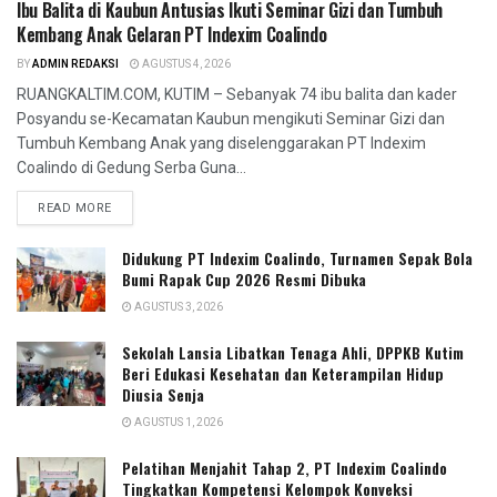
Ibu Balita di Kaubun Antusias Ikuti Seminar Gizi dan Tumbuh
Kembang Anak Gelaran PT Indexim Coalindo
BY
ADMIN REDAKSI
AGUSTUS 4, 2026
RUANGKALTIM.COM, KUTIM – Sebanyak 74 ibu balita dan kader
Posyandu se-Kecamatan Kaubun mengikuti Seminar Gizi dan
Tumbuh Kembang Anak yang diselenggarakan PT Indexim
Coalindo di Gedung Serba Guna...
READ MORE
Didukung PT Indexim Coalindo, Turnamen Sepak Bola
Bumi Rapak Cup 2026 Resmi Dibuka
AGUSTUS 3, 2026
Sekolah Lansia Libatkan Tenaga Ahli, DPPKB Kutim
Beri Edukasi Kesehatan dan Keterampilan Hidup
Diusia Senja
AGUSTUS 1, 2026
Pelatihan Menjahit Tahap 2, PT Indexim Coalindo
Tingkatkan Kompetensi Kelompok Konveksi