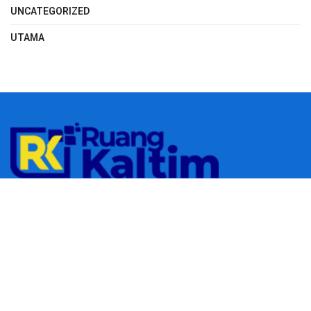
UNCATEGORIZED
UTAMA
© 2023
RUANGKALTIM.COM
-
Managed by
Aydan Putra
.
All rights
reserved.
Navigate Site
Redaksi
Tentang Kami
Pedoman Media Siber