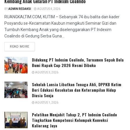
Kembang Anak Gelaran PT Indexim Coalindo
BY
ADMIN REDAKSI
AGUSTUS 4, 2026
RUANGKALTIM.COM, KUTIM – Sebanyak 74 ibu balita dan kader
Posyandu se-Kecamatan Kaubun mengikuti Seminar Gizi dan
Tumbuh Kembang Anak yang diselenggarakan PT Indexim
Coalindo di Gedung Serba Guna...
READ MORE
Didukung PT Indexim Coalindo, Turnamen Sepak Bola
Bumi Rapak Cup 2026 Resmi Dibuka
AGUSTUS 3, 2026
Sekolah Lansia Libatkan Tenaga Ahli, DPPKB Kutim
Beri Edukasi Kesehatan dan Keterampilan Hidup
Diusia Senja
AGUSTUS 1, 2026
Pelatihan Menjahit Tahap 2, PT Indexim Coalindo
Tingkatkan Kompetensi Kelompok Konveksi
Kaliorang Jaya