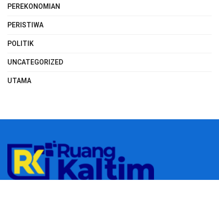
PEREKONOMIAN
PERISTIWA
POLITIK
UNCATEGORIZED
UTAMA
© 2023
RUANGKALTIM.COM
-
Managed by
Aydan Putra
.
All rights
reserved.