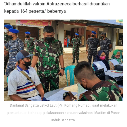
“Alhamdulillah vaksin Astrazeneca berhasil disuntikan
kepada 164 peserta,” bebernya.
Danlanal Sangatta Letkol Laut (P) I Komang Nurhadi, saat melakukan
pemantauan terhadap pelaksanaan serbuan vaksinasi Maritim di Pasar
Induk Sangatta.