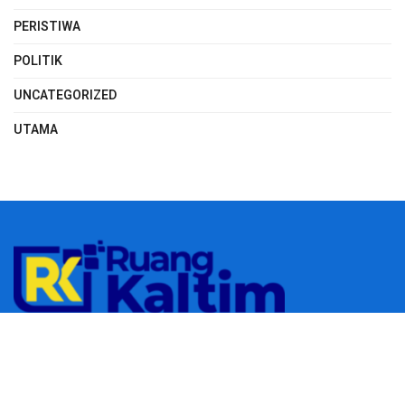
PERISTIWA
POLITIK
UNCATEGORIZED
UTAMA
© 2023
RUANGKALTIM.COM
-
Managed by
Aydan Putra
.
All rights
reserved.