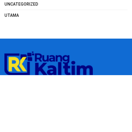
UNCATEGORIZED
UTAMA
© 2023
RUANGKALTIM.COM
-
Managed by
Aydan Putra
.
All rights
reserved.
Navigate Site
Redaksi
Tentang Kami
Pedoman Media Siber