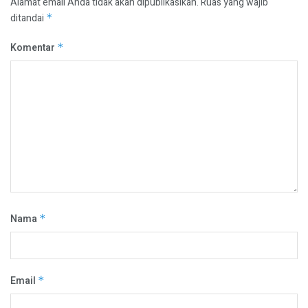
Alamat email Anda tidak akan dipublikasikan.
Ruas yang wajib
ditandai
*
Komentar
*
Nama
*
Email
*