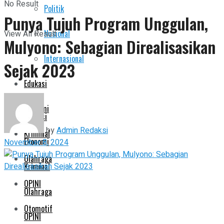
No Result
Politik
Pemerintahan
Punya Tujuh Program Unggulan,
Nasional
View All Result
Mulyono: Sebagian Direalisasikan
Politik
Internasional
Sejak 2023
Nasional
Edukasi
Internasional
Ekonomi
Edukasi
by
Admin Redaksi
Kriminal
Ekonomi
November 8, 2024
Olahraga
Kriminal
OPINI
Olahraga
Otomotif
OPINI