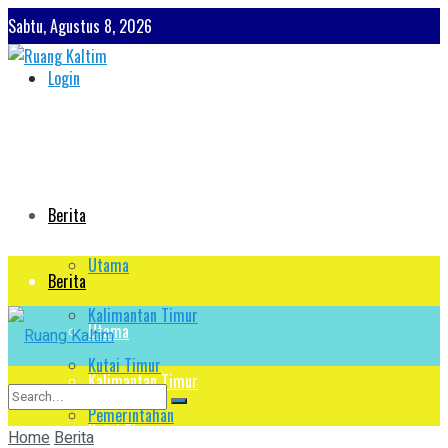
Sabtu, Agustus 8, 2026
Login
Berita
Utama
Berita
Kalimantan Timur
Utama
Kutai Timur
Kalimantan Timur
Pemerintahan
Kutai Timur
Home
Berita