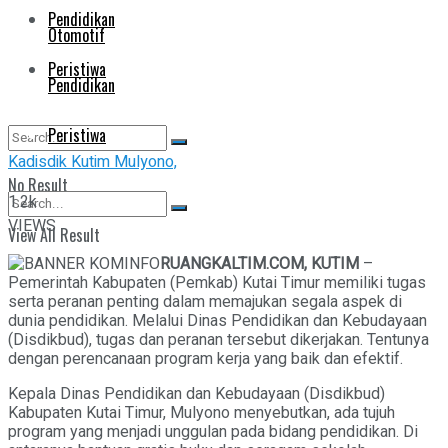
Pendidikan
Otomotif
Peristiwa
Pendidikan
Peristiwa
Kadisdik Kutim Mulyono,
No Result
1.2k
VIEWS
View All Result
No Result
RUANGKALTIM.COM, KUTIM
–
Pemerintah Kabupaten (Pemkab) Kutai Timur memiliki tugas
View All Result
serta peranan penting dalam memajukan segala aspek di
dunia pendidikan. Melalui Dinas Pendidikan dan Kebudayaan
(Disdikbud), tugas dan peranan tersebut dikerjakan. Tentunya
dengan perencanaan program kerja yang baik dan efektif.
Kepala Dinas Pendidikan dan Kebudayaan (Disdikbud)
Kabupaten Kutai Timur, Mulyono menyebutkan, ada tujuh
program yang menjadi unggulan pada bidang pendidikan. Di