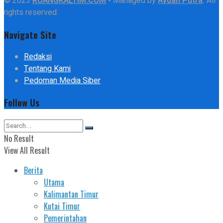
© 2023
RUANGKALTIM.COM
-
Managed by
Aydan Putra
.
All
rights reserved.
Navigate Site
Redaksi
Tentang Kami
Pedoman Media Siber
Follow Us
No Result
View All Result
Berita
Utama
Kalimantan Timur
Kutai Timur
Pemerintahan