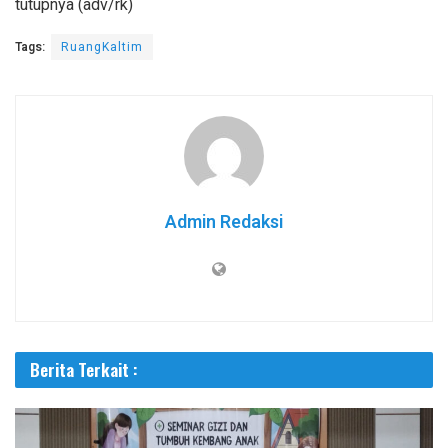
tutupnya (adv/rk)
Tags:
RuangKaltim
Admin Redaksi
Berita Terkait :