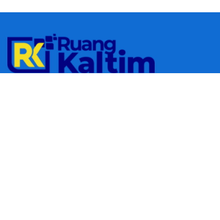
© 2023
RUANGKALTIM.COM
-
Managed by
Aydan Putra
.
All rights
reserved.
Navigate Site
Redaksi
Tentang Kami
Pedoman Media Siber
Follow Us