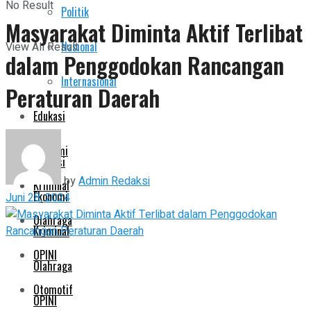
No Result
Politik
Pemerintahan
Masyarakat Diminta Aktif Terlibat
Nasional
View All Result
dalam Penggodokan Rancangan
Politik
Internasional
Peraturan Daerah
Nasional
Edukasi
Internasional
Ekonomi
Edukasi
by
Admin Redaksi
Kriminal
Ekonomi
Juni 28, 2024
Olahraga
Kriminal
OPINI
Olahraga
Otomotif
OPINI