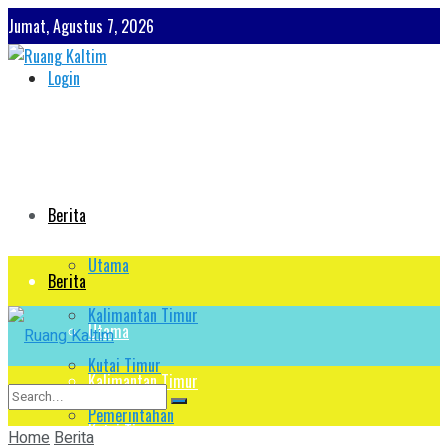
Jumat, Agustus 7, 2026
Login
Berita
Utama
Berita
Kalimantan Timur
Utama
Kutai Timur
Kalimantan Timur
Pemerintahan
Kutai Timur
Home
Berita