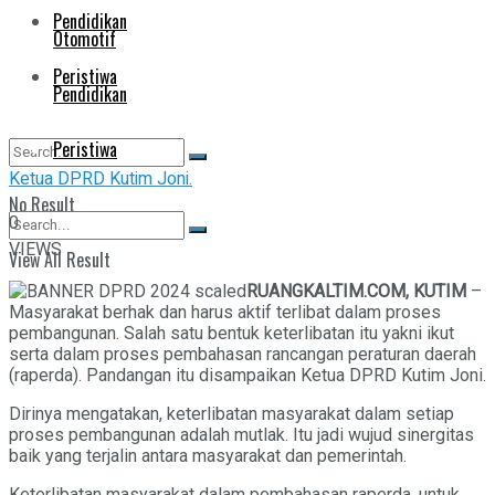
Pendidikan
Otomotif
Peristiwa
Pendidikan
Peristiwa
Ketua DPRD Kutim Joni.
No Result
0
VIEWS
View All Result
No Result
RUANGKALTIM.COM, KUTIM
–
Masyarakat berhak dan harus aktif terlibat dalam proses
View All Result
pembangunan. Salah satu bentuk keterlibatan itu yakni ikut
serta dalam proses pembahasan rancangan peraturan daerah
(raperda). Pandangan itu disampaikan Ketua DPRD Kutim Joni.
Dirinya mengatakan, keterlibatan masyarakat dalam setiap
proses pembangunan adalah mutlak. Itu jadi wujud sinergitas
baik yang terjalin antara masyarakat dan pemerintah.
Keterlibatan masyarakat dalam pembahasan raperda, untuk