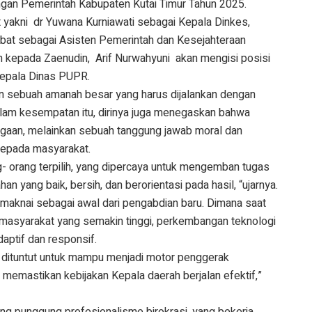
ngan Pemerintah Kabupaten Kutai Timur Tahun 2025.
 yakni dr Yuwana Kurniawati sebagai Kepala Dinkes,
bat sebagai Asisten Pemerintah dan Kesejahteraan
 kepada Zaenudin, Arif Nurwahyuni akan mengisi posisi
Kepala Dinas PUPR.
an sebuah amanah besar yang harus dijalankan dengan
Dalam kesempatan itu, dirinya juga menegaskan bahwa
rgaan, melainkan sebuah tanggung jawab moral dan
kepada masyarakat.
ng- orang terpilih, yang dipercaya untuk mengemban tugas
n yang baik, bersih, dan berorientasi pada hasil, “ujarnya.
dimaknai sebagai awal dari pengabdian baru. Dimana saat
 masyarakat yang semakin tinggi, perkembangan teknologi
daptif dan responsif.
a dituntut untuk mampu menjadi motor penggerak
a memastikan kebijakan Kepala daerah berjalan efektif,”
ang punggung profesionalisme birokrasi, yang bekerja