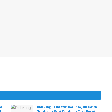
ar
Didukung PT Indexim Coalindo, Turnamen
PT
Sepak Bola Bumi Rapak Cup 2026 Resmi