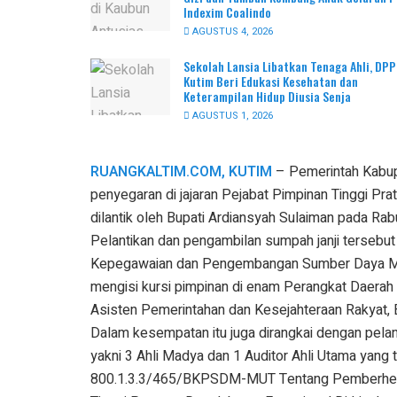
Indexim Coalindo
AGUSTUS 4, 2026
Sekolah Lansia Libatkan Tenaga Ahli, DP
Kutim Beri Edukasi Kesehatan dan
Keterampilan Hidup Diusia Senja
AGUSTUS 1, 2026
RUANGKALTIM.COM, KUTIM
– Pemerintah Kabup
penyegaran di jajaran Pejabat Pimpinan Tinggi Pr
dilantik oleh Bupati Ardiansyah Sulaiman pada Ra
Pelantikan dan pengambilan sumpah janji tersebut
Kepegawaian dan Pengembangan Sumber Daya Man
mengisi kursi pimpinan di enam Perangkat Daerah 
Asisten Pemerintahan dan Kesejahteraan Rakyat, 
Dalam kesempatan itu juga dirangkai dengan pelan
yakni 3 Ahli Madya dan 1 Auditor Ahli Utama yang
800.1.3.3/465/BKPSDM-MUT Tentang Pemberhent