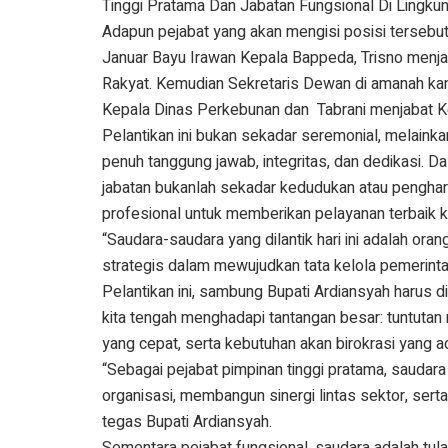
Tinggi Pratama Dan Jabatan Fungsional Di Lingku
Adapun pejabat yang akan mengisi posisi tersebut
Januar Bayu Irawan Kepala Bappeda, Trisno menja
Rakyat. Kemudian Sekretaris Dewan di amanah kan
Kepala Dinas Perkebunan dan Tabrani menjabat 
Pelantikan ini bukan sekadar seremonial, melaink
penuh tanggung jawab, integritas, dan dedikasi. 
jabatan bukanlah sekadar kedudukan atau pengha
profesional untuk memberikan pelayanan terbaik 
“Saudara-saudara yang dilantik hari ini adalah ora
strategis dalam mewujudkan tata kelola pemerintaha
Pelantikan ini, sambung Bupati Ardiansyah harus 
kita tengah menghadapi tantangan besar: tuntutan
yang cepat, serta kebutuhan akan birokrasi yang a
“Sebagai pejabat pimpinan tinggi pratama, saudar
organisasi, membangun sinergi lintas sektor, sert
tegas Bupati Ardiansyah.
Sementara pejabat fungsional, saudara adalah tul