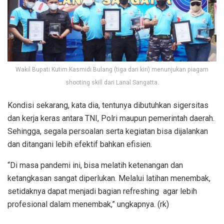
Wakil Bupati Kutim Kasmidi Bulang (tiga dari kiri) menunjukan piagam
shooting skill dari Lanal Sangatta.
Kondisi sekarang, kata dia, tentunya dibutuhkan sigersitas
dan kerja keras antara TNI, Polri maupun pemerintah daerah.
Sehingga, segala persoalan serta kegiatan bisa dijalankan
dan ditangani lebih efektif bahkan efisien.
“Di masa pandemi ini, bisa melatih ketenangan dan
ketangkasan sangat diperlukan. Melalui latihan menembak,
setidaknya dapat menjadi bagian refreshing agar lebih
profesional dalam menembak,” ungkapnya. (rk)