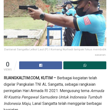
Danlanal Sangatta Letkol Laut (P) I Komang Nurhadi tampak fokus membidik
sasaran.
0
VIEWS
RUANGKALTIM.COM, KUTIM –
Berbagai kegiatan telah
digelar Pangkalan TNI AL Sangatta, sebagai rangkaian
peringatan Hari Armada RI 2021. Mengusung tema
Armada
RI Ksatria Pengawal Samudera Untuk Indonesia Tumbuh
Indonesia Maju
, Lanal Sangatta telah menggelar berbagai
kegiatan.