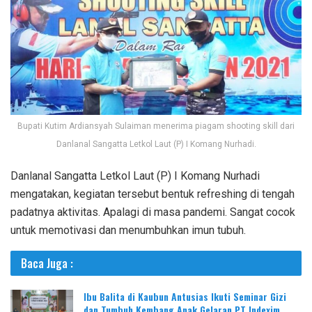
Bupati Kutim Ardiansyah Sulaiman menerima piagam shooting skill dari
Danlanal Sangatta Letkol Laut (P) I Komang Nurhadi.
Danlanal Sangatta Letkol Laut (P) I Komang Nurhadi
mengatakan, kegiatan tersebut bentuk refreshing di tengah
padatnya aktivitas. Apalagi di masa pandemi. Sangat cocok
untuk memotivasi dan menumbuhkan imun tubuh.
Baca Juga :
Ibu Balita di Kaubun Antusias Ikuti Seminar Gizi
dan Tumbuh Kembang Anak Gelaran PT Indexim