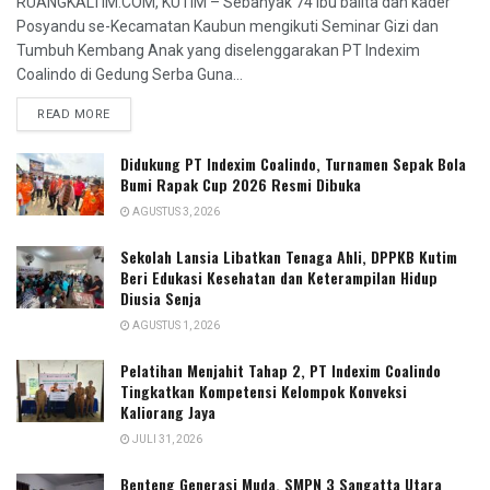
RUANGKALTIM.COM, KUTIM – Sebanyak 74 ibu balita dan kader
Posyandu se-Kecamatan Kaubun mengikuti Seminar Gizi dan
Tumbuh Kembang Anak yang diselenggarakan PT Indexim
Coalindo di Gedung Serba Guna...
READ MORE
Didukung PT Indexim Coalindo, Turnamen Sepak Bola
Bumi Rapak Cup 2026 Resmi Dibuka
AGUSTUS 3, 2026
Sekolah Lansia Libatkan Tenaga Ahli, DPPKB Kutim
Beri Edukasi Kesehatan dan Keterampilan Hidup
Diusia Senja
AGUSTUS 1, 2026
Pelatihan Menjahit Tahap 2, PT Indexim Coalindo
Tingkatkan Kompetensi Kelompok Konveksi
Kaliorang Jaya
JULI 31, 2026
Benteng Generasi Muda, SMPN 3 Sangatta Utara