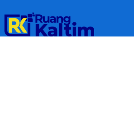
© 2023
RUANGKALTIM.COM
-
Managed by
Aydan Putra
.
All rights
reserved.
Navigate Site
Redaksi
Tentang Kami
Pedoman Media Siber
Follow Us
footer